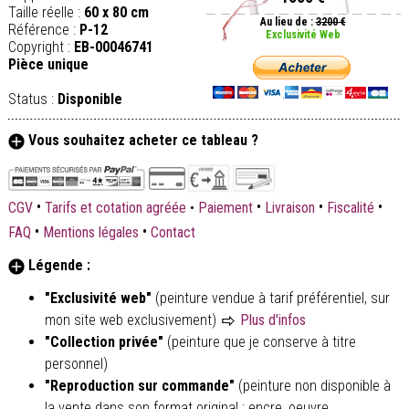
Taille réelle :
60 x 80 cm
Au lieu de :
3200 €
Référence :
P-12
Exclusivité Web
Copyright :
EB-00046741
Pièce unique
Status :
Disponible
Vous souhaitez acheter ce tableau ?
•
•
•
•
CGV
Tarifs et cotation agréée
•
Paiement
Livraison
Fiscalité
•
•
FAQ
Mentions légales
Contact
Légende :
"Exclusivité web"
(peinture vendue à tarif préférentiel, sur
mon site web exclusivement)
Plus d'infos
"Collection privée"
(peinture que je conserve à titre
personnel)
"Reproduction sur commande"
(peinture non disponible à
la vente dans son format original : encre, oeuvre