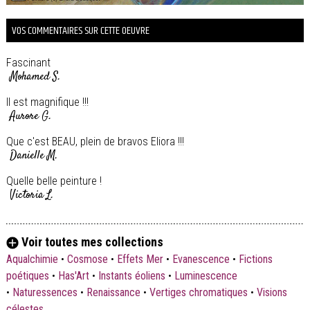
VOS COMMENTAIRES SUR CETTE OEUVRE
Fascinant
Mohamed S.
Il est magnifique !!!
Aurore G.
Que c'est BEAU, plein de bravos Eliora !!!
Danielle M.
Quelle belle peinture !
Victoria L.
Voir toutes mes collections
Aqualchimie
•
Cosmose
•
Effets Mer
•
Evanescence
•
Fictions
poétiques
•
Has'Art
•
Instants éoliens
•
Luminescence
•
Naturessences
•
Renaissance
•
Vertiges chromatiques
•
Visions
célestes