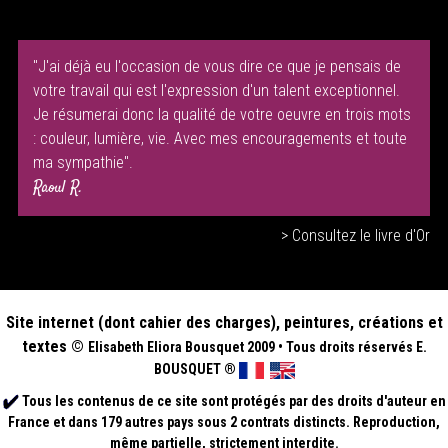
"J'ai déjà eu l'occasion de vous dire ce que je pensais de
votre travail qui est l'expression d'un talent exceptionnel.
Je résumerai donc la qualité de votre oeuvre en trois mots
: couleur, lumière, vie. Avec mes encouragements et toute
ma sympathie".
Raoul R.
> Consultez le livre d'Or
Site internet (dont cahier des charges), peintures, créations et
textes ©
Elisabeth
Eliora Bousquet
2009
•
Tous droits réservés E.
BOUSQUET
®
Tous les contenus de ce site sont protégés par des droits d'auteur en
France et dans 179 autres pays sous 2 contrats distincts. Reproduction,
même partielle, strictement interdite.