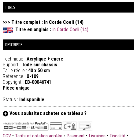
TITRES
>>> Titre complet : In Corde Coeli (14)
Titre en anglais :
In Corde Coeli (14)
DESCRIPTIF
Technique :
Acrylique + encre
Support :
Toile sur châssis
Taille réelle :
40 x 50 cm
Référence :
U-109
Copyright :
EB-00046741
Pièce unique
Status :
Indisponible
Vous souhaitez acheter ce tableau ?
•
•
•
•
CGV
Tarifs et cotation agréée
•
Paiement
Livraison
Fiscalité