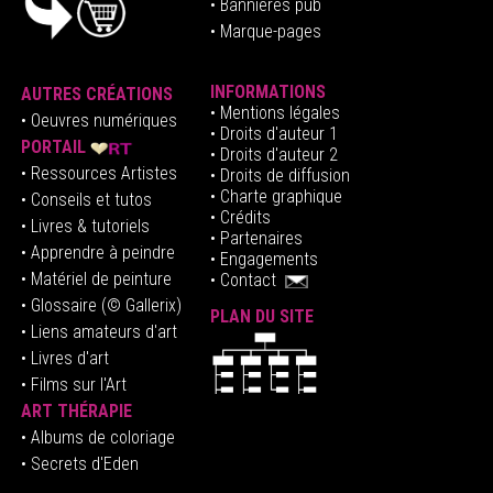
• Bannières pub
• Marque-pages
INFORMATIONS
AUTRES CRÉATIONS
•
Mentions légales
•
Oeuvres numériques
• Droits d'auteur
1
PORTAIL
• Droits d'auteur 2
• Ressources Artistes
• Droits de diffusion
• Charte graphique
• Conseils et tutos
• Crédits
• Livres & tutoriels
•
Partenaires
• Apprendre à peindre
•
Engagements
• Matériel de peinture
•
Contact
• Glossaire
(© Gallerix)
PLAN DU SITE
•
Liens amateurs d'art
• Livres d'art
• Films sur l'Art
ART THÉRAPIE
•
Albums de coloriage
• Secrets d'Eden