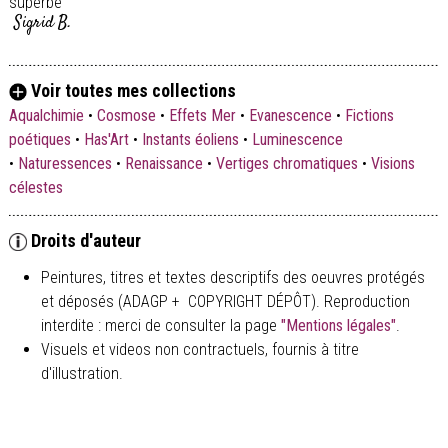
superbe
Sigrid B.
Voir toutes mes collections
Aqualchimie
•
Cosmose
•
Effets Mer
•
Evanescence
•
Fictions
poétiques
•
Has'Art
•
Instants éoliens
•
Luminescence
•
Naturessences
•
Renaissance
•
Vertiges chromatiques
•
Visions
célestes
Droits d'auteur
Peintures, titres et textes descriptifs des oeuvres protégés
et déposés (ADAGP + COPYRIGHT DÉPÔT). Reproduction
interdite : merci de consulter la page
"Mentions légales"
.
Visuels et videos non contractuels, fournis à titre
d'illustration.