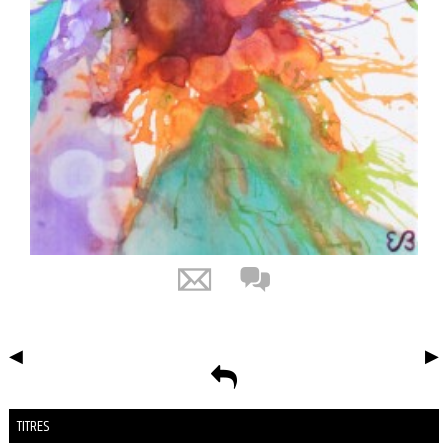
◀
▶
TITRES