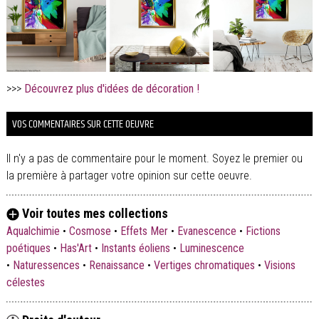
>>>
Découvrez plus d'idées de décoration !
VOS COMMENTAIRES SUR CETTE OEUVRE
Il n'y a pas de commentaire pour le moment. Soyez le premier ou
la première à partager votre opinion sur cette oeuvre.
Voir toutes mes collections
Aqualchimie
•
Cosmose
•
Effets Mer
•
Evanescence
•
Fictions
poétiques
•
Has'Art
•
Instants éoliens
•
Luminescence
•
Naturessences
•
Renaissance
•
Vertiges chromatiques
•
Visions
célestes