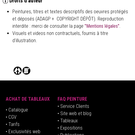
Droits d'auteur
Peintures, titres et textes descriptifs des oeuvres protégés
et déposés (ADAGP + COPYRIGHT DÉPÔT). Reproduction
interdite : merci de consulter la page
"Mentions légales"
.
Visuels et videos non contractuels, fournis à titre
d'illustration.
ACHAT DE TABLEAUX
FAQ PEINTURE
• Service Clients
• Catalogue
• Site web et blog
• CGV
• Tableaux
• Tarifs
• Expositions
• Exclusivités web