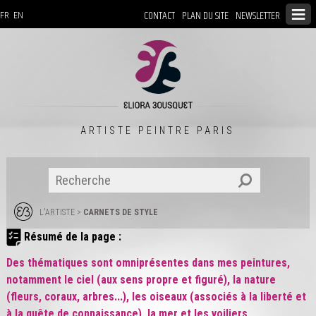
CONTACT
PLAN DU SITE
NEWSLETTER
FR
EN
ARTISTE PEINTRE PARIS
L'ARTISTE
>
CARNETS DE STYLE
Résumé de la page :
Des thématiques sont omniprésentes dans mes peintures,
notamment le ciel (aux sens propre et figuré), la nature
(fleurs, coraux, arbres...), les oiseaux (associés à la liberté et
à la quête de connaissance), la mer et les voiliers