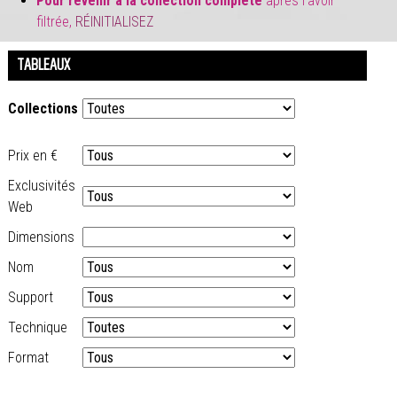
Pour revenir à la collection complète
après l'avoir
filtrée,
RÉINITIALISEZ
TABLEAUX
Collections
Prix en €
Exclusivités
Web
Dimensions
Nom
Support
Technique
Format