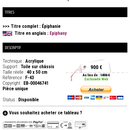
TITRES
>>> Titre complet :
Épiphanie
Titre en anglais :
Epiphany
DESCRIPTIF
Technique :
Acrylique
Support :
Toile sur châssis
900 €
Taille réelle :
40 x 50 cm
Au lieu de :
1800 €
Référence :
F-43
Exclusivité Web
Copyright :
EB-00046741
Pièce unique
Status :
Disponible
Vous souhaitez acheter ce tableau ?