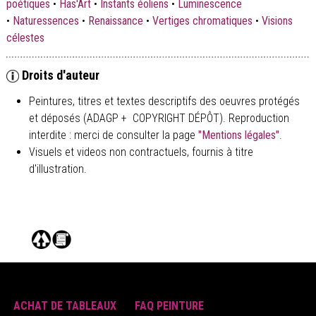
poétiques
•
Has'Art
•
Instants éoliens
•
Luminescence
•
Naturessences
•
Renaissance
•
Vertiges chromatiques
•
Visions
célestes
Droits d'auteur
Peintures, titres et textes descriptifs des oeuvres protégés
et déposés (ADAGP + COPYRIGHT DÉPÔT). Reproduction
interdite : merci de consulter la page
"Mentions légales"
.
Visuels et videos non contractuels, fournis à titre
d'illustration.
ACHAT DE TABLEAUX
FAQ PEINTURE