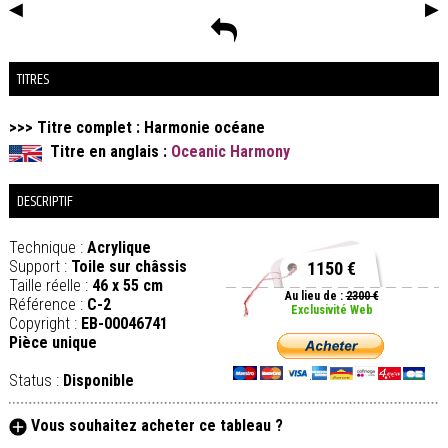
◀
▶
TITRES
>>> Titre complet :
Harmonie océane
Titre en anglais :
Oceanic Harmony
DESCRIPTIF
Technique :
Acrylique
Support :
Toile sur châssis
1150 €
Taille réelle :
46 x 55 cm
Au lieu de :
2300 €
Référence :
C-2
Exclusivité Web
Copyright :
EB-00046741
Pièce unique
Status :
Disponible
Vous souhaitez acheter ce tableau ?