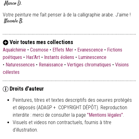
Marco D.
Votre peinture me fait penser à de la calligraphie arabe. J'aime !
Nawale B.
Voir toutes mes collections
Aqualchimie
•
Cosmose
•
Effets Mer
•
Evanescence
•
Fictions
poétiques
•
Has'Art
•
Instants éoliens
•
Luminescence
•
Naturessences
•
Renaissance
•
Vertiges chromatiques
•
Visions
célestes
Droits d'auteur
Peintures, titres et textes descriptifs des oeuvres protégés
et déposés (ADAGP + COPYRIGHT DÉPÔT). Reproduction
interdite : merci de consulter la page
"Mentions légales"
.
Visuels et videos non contractuels, fournis à titre
d'illustration.