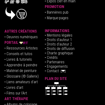
•
E
xpos clef en mai
n
PROMOTION
• Bannières pub
• Marque-pages
INFORMATIONS
AUTRES CRÉATIONS
•
Mentions légales
•
Oeuvres numériques
• Droits d'auteur
1
PORTAIL
• Droits d'auteur 2
• Ressources Artistes
• Droits de diffusion
• Charte graphique
• Conseils et tutos
• Crédits
• Livres & tutoriels
•
Partenaires
• Apprendre à peindre
•
Engagements
• Matériel de peinture
•
Contact
• Glossaire
(© Gallerix)
PLAN DU SITE
•
Liens amateurs d'art
• Livres d'art
• Films sur l'Art
ART THÉRAPIE
•
Albums de coloriage