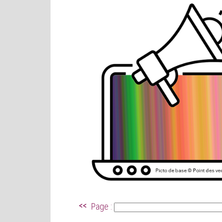
<<
Page :