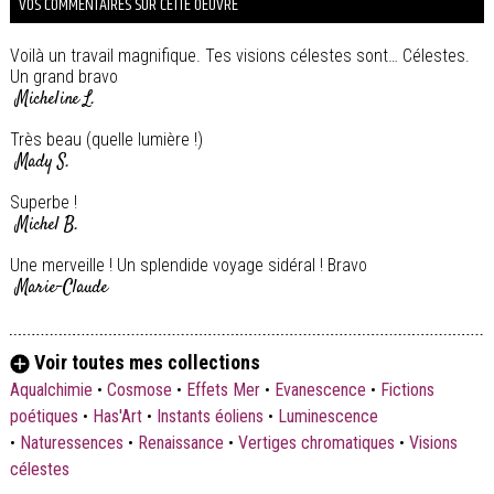
VOS COMMENTAIRES SUR CETTE OEUVRE
Voilà un travail magnifique. Tes visions célestes sont… Célestes.
Un grand bravo
Micheline L.
Très beau (quelle lumière !)
Mady S.
Superbe !
Michel B.
Une merveille ! Un splendide voyage sidéral ! Bravo
Marie-Claude
Voir toutes mes collections
Aqualchimie
•
Cosmose
•
Effets Mer
•
Evanescence
•
Fictions
poétiques
•
Has'Art
•
Instants éoliens
•
Luminescence
•
Naturessences
•
Renaissance
•
Vertiges chromatiques
•
Visions
célestes