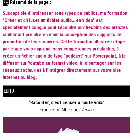
Résumé de la page :
Susceptible d’intéresser tous types de publics, ma formation
"C
réer et diffuser un fichier audio… en video"
est
spécialement conçue pour répondre aux besoins des artistes
souhaitant prendre en main la conception des supports de
promotion de leurs œuvres.
Cette formation illustrée étape
par étape vous apprend, sans compétences préalables, à
créer un fichier audio de type "podcast" sur Powerpoint, à le
diffuser sur Youtube au format video, à le partager sur les
réseaux sociaux et à l’intégrer directement sur votre site
internet ou blog.
ÉDITO
“Raconter, c’est penser à haute voix.”
Francesco Alberoni,
L’Amitié