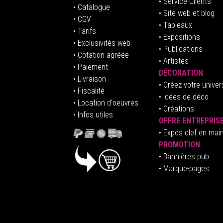
• Service Clients
• Catalogue
• Site web et blog
• CGV
• Tableaux
• Tarifs
• Expositions
• Exclusivités web
• Publications
• Cotation agréée
• Artistes
• Paiement
DÉCORATION
• Livraison
• Créez votre univer
• Fiscalité
•
Idées de déco
• Location d'oeuvres
• Créations
• Infos utiles
OFFRE ENTREPRIS
•
E
xpos clef en mai
PROMOTION
• Bannières pub
• Marque-pages