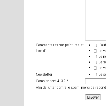
Commentaires sur peintures et
J'aut
livre d'or
Je ve
Je ne
Je so
Je ve
Newsletter
Je so
Combien font 4+3 ?
*
Afin de lutter contre le spam, merci de répo
.