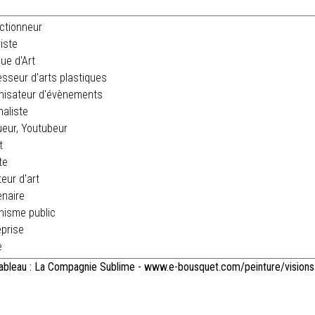
ctionneur
iste
que d'Art
sseur d'arts plastiques
nisateur d'évènements
aliste
eur, Youtubeur
t
te
ur d'art
naire
isme public
prise
e