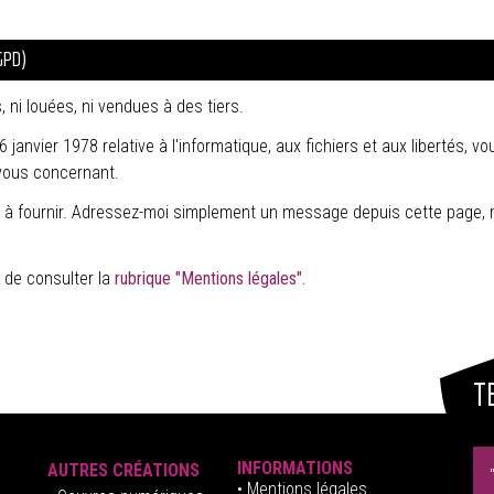
GPD)
i louées, ni vendues à des tiers.
 janvier 1978 relative à l'informatique, aux fichiers et aux libertés, v
vous concernant.
on à fournir. Adressez-moi simplement un message depuis cette page, m
 de consulter la
rubrique "Mentions légales".
T
INFORMATIONS
AUTRES CRÉATIONS
•
Mentions légales