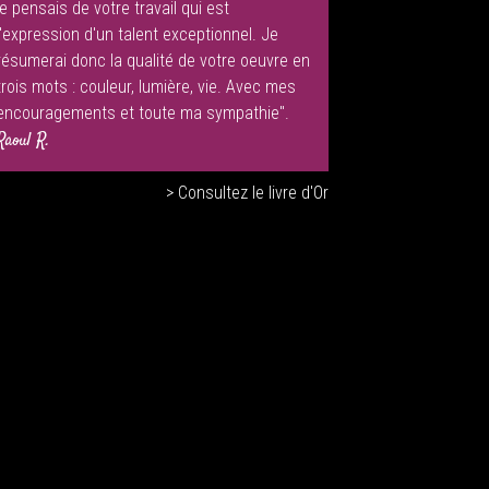
je pensais de votre travail qui est
l'expression d'un talent exceptionnel. Je
résumerai donc la qualité de votre oeuvre en
trois mots : couleur, lumière, vie. Avec mes
encouragements et toute ma sympathie".
Raoul R.
> Consultez le livre d'Or