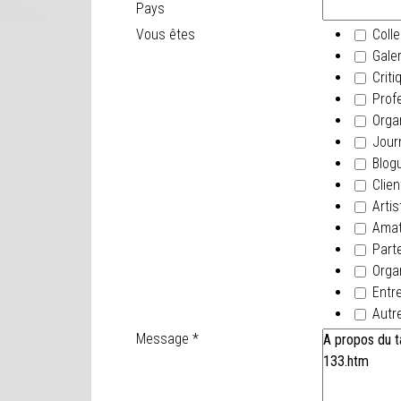
Pays
Vous êtes
Colle
Galer
Criti
Profe
Orga
Journ
Blogu
Clien
Artis
Amate
Parte
Organ
Entre
Autr
Message
*