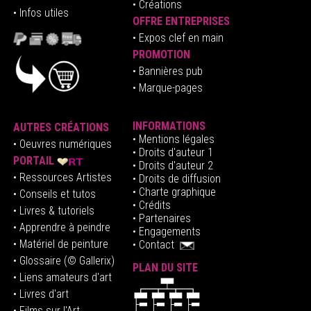
• Créations
• Infos utiles
OFFRE ENTREPRISES
•
E
xpos clef en mai
n
PROMOTION
• Bannières pub
• Marque-pages
INFORMATIONS
AUTRES CRÉATIONS
•
Mentions légales
•
Oeuvres numériques
• Droits d'auteur
1
PORTAIL
• Droits d'auteur 2
• Ressources Artistes
• Droits de diffusion
• Charte graphique
• Conseils et tutos
• Crédits
• Livres & tutoriels
•
Partenaires
• Apprendre à peindre
•
Engagements
• Matériel de peinture
•
Contact
• Glossaire
(© Gallerix)
PLAN DU SITE
•
Liens amateurs d'art
• Livres d'art
• Films sur l'Art