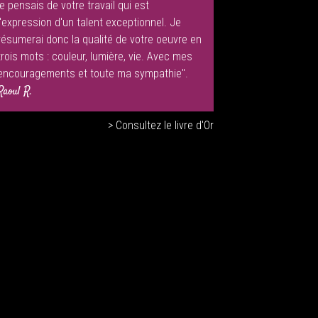
je pensais de votre travail qui est
l'expression d'un talent exceptionnel. Je
résumerai donc la qualité de votre oeuvre en
trois mots : couleur, lumière, vie. Avec mes
encouragements et toute ma sympathie".
Raoul R.
> Consultez le livre d'Or