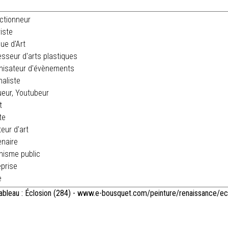
ctionneur
iste
que d'Art
sseur d'arts plastiques
nisateur d'évènements
aliste
eur, Youtubeur
t
te
ur d'art
naire
isme public
prise
e