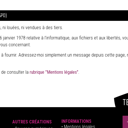
GPD)
i louées, ni vendues à des tiers.
 janvier 1978 relative à l'informatique, aux fichiers et aux libertés, v
vous concernant.
on à fournir. Adressez-moi simplement un message depuis cette page, m
 de consulter la
rubrique "Mentions légales".
T
INFORMATIONS
AUTRES CRÉATIONS
•
Mentions légales