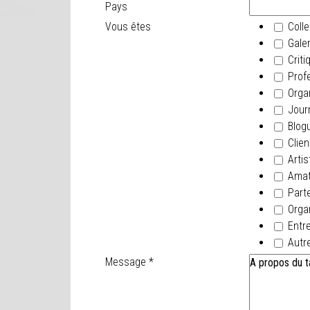
Pays
Vous êtes
Colle
Galer
Criti
Profe
Orga
Journ
Blogu
Clien
Artis
Amate
Parte
Organ
Entre
Autr
Message
*