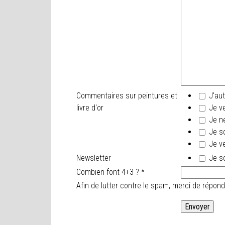
Commentaires sur peintures et
J'aut
livre d'or
Je ve
Je ne
Je so
Je ve
Newsletter
Je so
Combien font 4+3 ?
*
Afin de lutter contre le spam, merci de répo
.