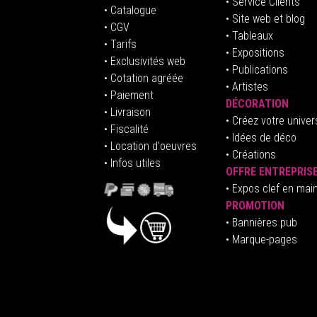
• Service Clients
• Catalogue
• Site web et blog
• CGV
• Tableaux
• Tarifs
• Expositions
• Exclusivités web
• Publications
• Cotation agréée
• Artistes
• Paiement
DÉCORATION
• Livraison
• Créez votre univer
• Fiscalité
•
Idées de déco
• Location d'oeuvres
• Créations
• Infos utiles
OFFRE ENTREPRIS
•
E
xpos clef en mai
PROMOTION
• Bannières pub
• Marque-pages